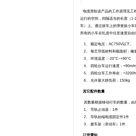
电缆滑轨该产品的工作原理见工程
运行的空间，间隔适当的长度（1-
车）上。通过拔车上的弹簧拔小车
所有的小车在轧道中任意速度自由
1、 额定电压：AC750V以下。
2、 每芯导线材料和截面积：橡套扁
3、 环境温度：-20°C~+90°C
4、 四轮台车运行速度：<90m/m
5、 四轮台车工作寿命：<3200h
6、 允许最大静负荷：150kg
其它配件数量
其数量根据移动行车的数量，由
1、 导轨止动器：1件
2、 导轨始端电缆固定件1件
3、 拨车架（牵动车）1件
订货需知