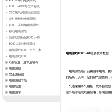
HXDL系列电缆滑线
HXDL-40防爆型滑触线
X3J3移动电缆悬挂装置
冷轧板镀锌电缆滑线
HXDL 不锈钢电缆滑线
移动电缆滑轨
防爆型滑触线HXDL-40
HXDL移动电缆滑线
电缆滑线HXDL生产厂家
电缆滑线HXDL-60
主要技术数据
电缆滑线HXDL
C型轨道、滑车及辅件
电缆滑线
电缆滑轨该产品由扁平电缆、携带
安全滑触线
的场所，具有一定的耐气候性能，
电缆滑线导轨
轧道采用冷轧钢板一次冷拉成型，
电缆轨道
室外结冰造成线路短咯，影响使用
电缆滑车