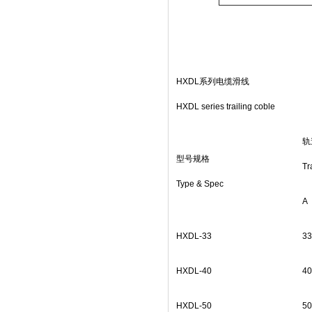
HXDL系列电缆滑线
HXDL series trailing coble
轨
型号规格
Tr
Type & Spec
A
HXDL-33
33
HXDL-40
40
HXDL-50
50